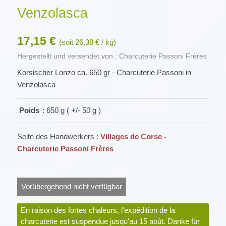
Venzolasca
17,15 €
(soit 26,38 € / kg)
Hergestellt und versendet von : Charcuterie Passoni Frères
Korsischer Lonzo ca. 650 gr - Charcuterie Passoni in
Venzolasca
Poids
: 650 g ( +/- 50 g )
Seite des Handwerkers :
Villages de Corse -
Charcuterie Passoni Frères
Vorübergehend nicht verfügbar
En raison des fortes chaleurs, l'expédition de la
charcuterie est suspendue jusqu'au 15 août. Danke für