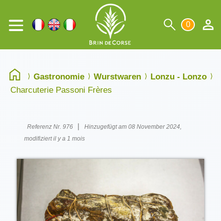
0
Gastronomie
Wurstwaren
Lonzu - Lonzo
Charcuterie Passoni Frères
|
Referenz Nr. 976
Hinzugefügt am 08 November 2024,
modifiziert il y a 1 mois