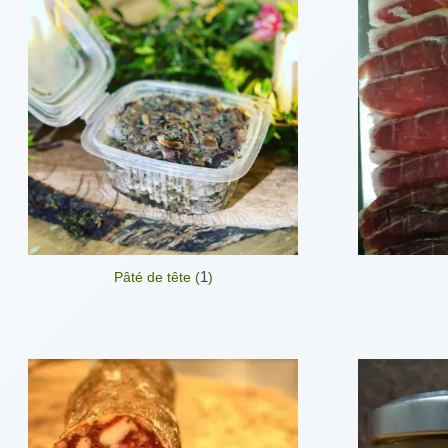
1
Pâté de tête (
)