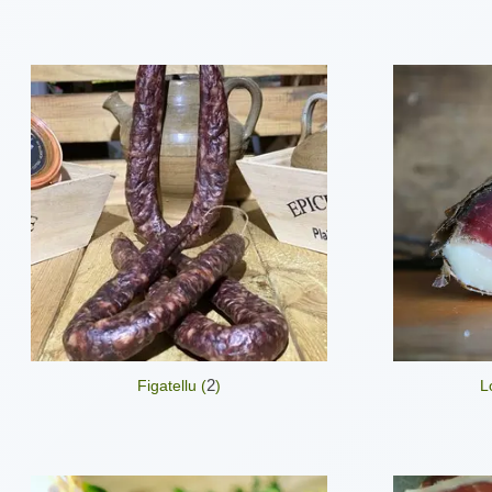
2
Figatellu (
)
L