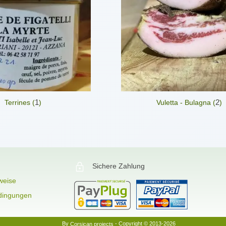
1
2
Terrines (
)
Vuletta - Bulagna (
)
Sichere Zahlung
weise
dingungen
By
- Copyright © 2013-2026
Corsican projects