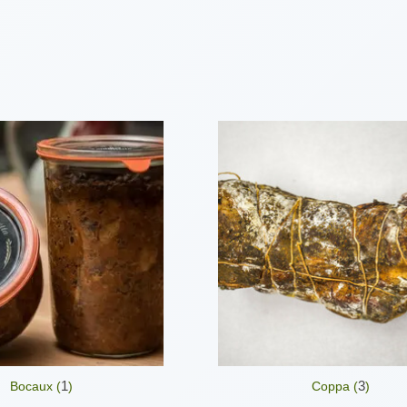
1
3
Bocaux (
)
Coppa (
)