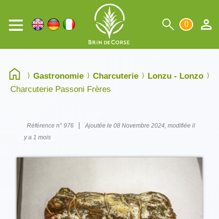
0
Gastronomie
Charcuterie
Lonzu - Lonzo
Charcuterie Passoni Frères
|
Référence n° 976
Ajoutée le 08 Novembre 2024, modifiée il
y a 1 mois