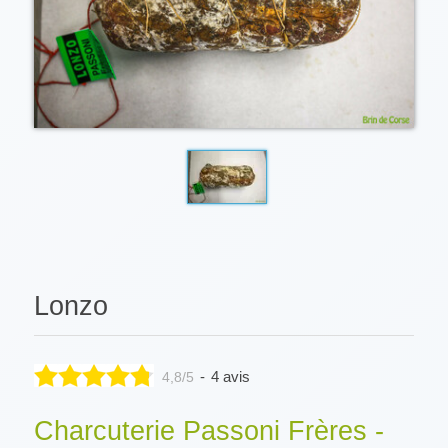
Lonzo
-
4 avis
4,8/5
Charcuterie Passoni Frères -