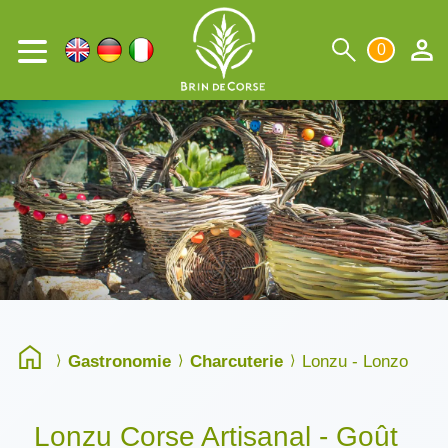
0
Gastronomie
Charcuterie
Lonzu - Lonzo
Lonzu Corse Artisanal - Goût