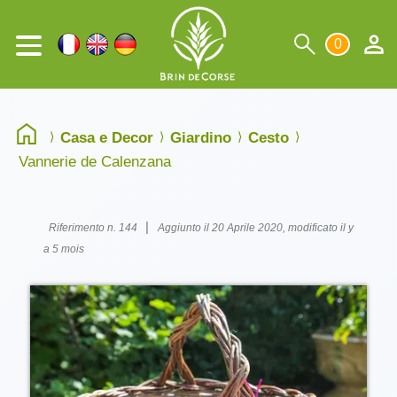
0
Casa e Decor
Giardino
Cesto
Vannerie de Calenzana
|
Riferimento n. 144
Aggiunto il 20 Aprile 2020, modificato il y
a 5 mois