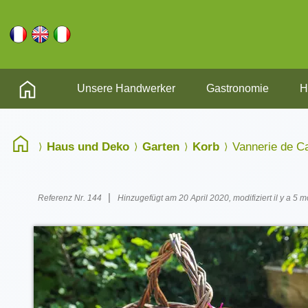
Unsere Handwerker
Gastronomie
H
Haus und Deko
Garten
Korb
Vannerie de C
|
Referenz Nr. 144
Hinzugefügt am 20 April 2020, modifiziert il y a 5 m