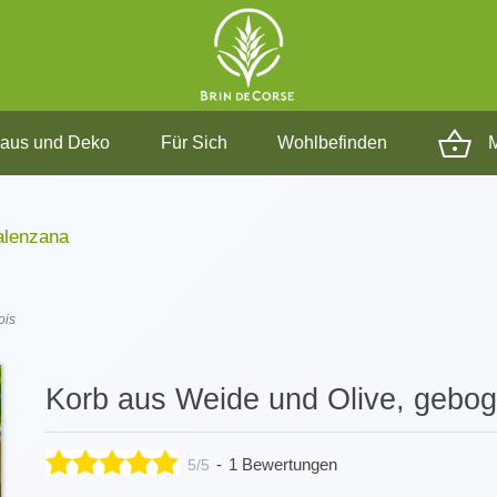
aus und Deko
Für Sich
Wohlbefinden
M
alenzana
ois
Korb aus Weide und Olive, gebo
-
1 Bewertungen
5/5