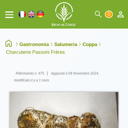
0
Gastronomia
Salumeria
Coppa
Charcuterie Passoni Frères
|
Riferimento n. 975
Aggiunto il 08 Novembre 2024,
modificato il y a 1 mois