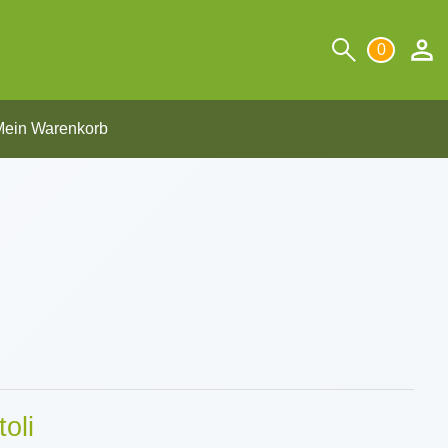
0
ein Warenkorb
oli