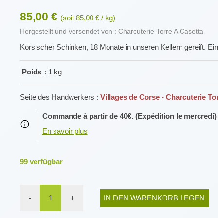
85,00 €
(soit 85,00 € / kg)
Hergestellt und versendet von : Charcuterie Torre A Casetta
Korsischer Schinken, 18 Monate in unseren Kellern gereift. 
Poids
: 1 kg
Seite des Handwerkers :
Villages de Corse - Charcuterie To
Commande à partir de 40€. (Expédition le mercredi)
99
verfügbar
-
1
+
IN DEN WARENKORB LEGEN