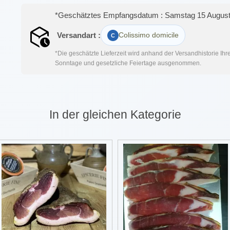
*Geschätztes Empfangsdatum : Samstag 15 August
Versandart :
Colissimo domicile
*Die geschätzte Lieferzeit wird anhand der Versandhistorie Ih
Sonntage und gesetzliche Feiertage ausgenommen.
In der gleichen Kategorie