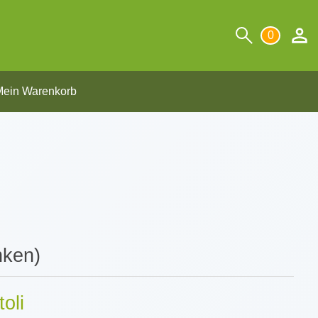
0
ein Warenkorb
nken)
oli