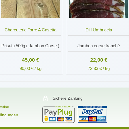
Charcuterie Torre A Casetta
Di l Umbriccia
Prisutu 500g ( Jambon Corse )
Jambon corse tranché
45,00 €
22,00 €
90,00 € / kg
73,33 € / kg
Sichere Zahlung
weise
dingungen