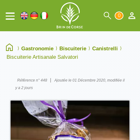
0
Gastronomie
Biscuiterie
Canistrelli
Biscuiterie Artisanale Salvatori
|
Référence n° 448
Ajoutée le 01 Décembre 2020, modifiée il
y a 2 jours