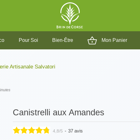
co
Pour Soi
Bien-Être
Mon Panier
erie Artisanale Salvatori
inutes
Canistrelli aux Amandes
-
37 avis
4,8/5