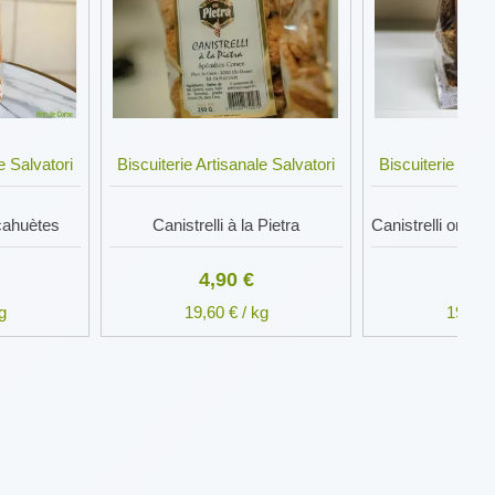
e Salvatori
Biscuiterie Artisanale Salvatori
Biscuiterie Artis
acahuètes
Canistrelli à la Pietra
4,90 €
4,9
g
19,60 € / kg
19,60 €