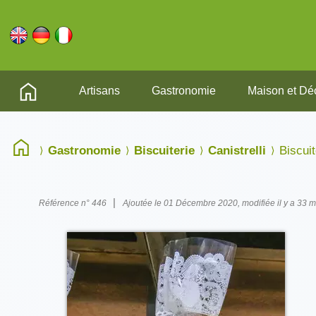
Artisans
Gastronomie
Maison et Dé
Gastronomie
Biscuiterie
Canistrelli
Biscuit
|
Référence n° 446
Ajoutée le 01 Décembre 2020, modifiée il y a 33 m