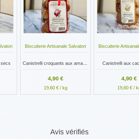
lvatori
Biscuiterie Artisanale Salvatori
Biscuiterie Artisanal
s secs
Canistrelli croquants aux amandes entières
Canistrelli aux c
4,90 €
4,90 €
19,60 € / kg
19,60 € / k
Avis vérifiés