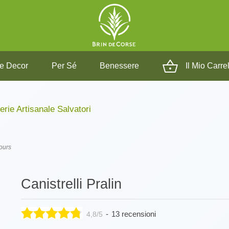
e Decor
Per Sé
Benessere
Il Mio Carre
erie Artisanale Salvatori
jours
Canistrelli Pralin
-
13 recensioni
4,8/5