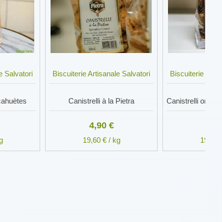
e Salvatori
Biscuiterie Artisanale Salvatori
Biscuiterie Artis
acahuètes
Canistrelli à la Pietra
4,90 €
4,9
g
19,60 € / kg
19,60 €