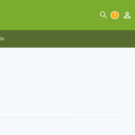
0
llo