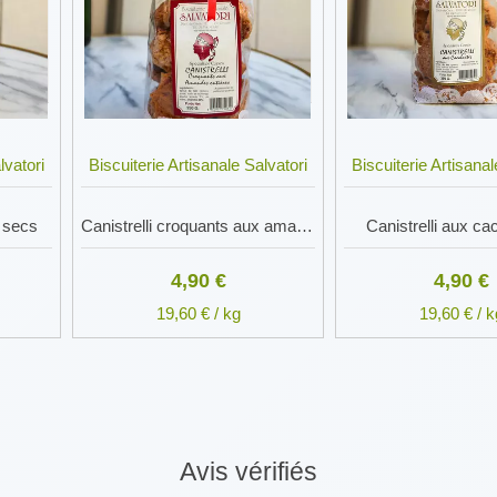
lvatori
Biscuiterie Artisanale Salvatori
Biscuiterie Artisanal
s secs
Canistrelli croquants aux amandes entières
Canistrelli aux c
4,90 €
4,90 €
19,60 € / kg
19,60 € / k
Avis vérifiés