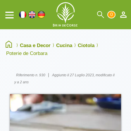
0
Casa e Decor
Cucina
Ciotola
Poterie de Corbara
|
Riferimento n. 930
Aggiunto il 27 Luglio 2023, modificato il
y a 2 ans