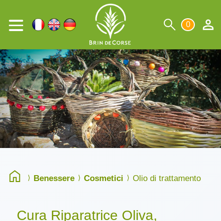
0
Benessere
Cosmetici
Olio di trattamento
Cura Riparatrice Oliva,