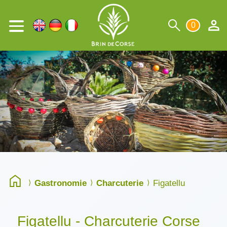
0
Gastronomie
Charcuterie
Figatellu
Figatellu - Charcuterie Corse