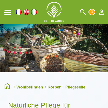
0
Wohlbefinden
Körper
Pflegeseife
Natürliche Pflege für