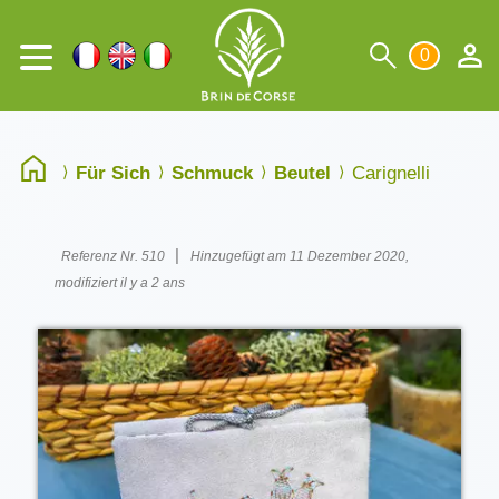
0
Für Sich
Schmuck
Beutel
Carignelli
|
Referenz Nr. 510
Hinzugefügt am 11 Dezember 2020,
modifiziert il y a 2 ans