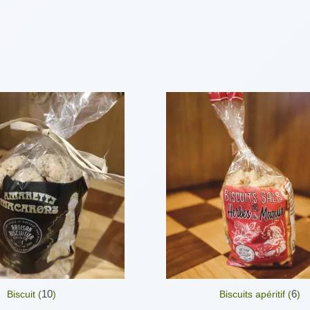
10
6
Biscuit (
)
Biscuits apéritif (
)