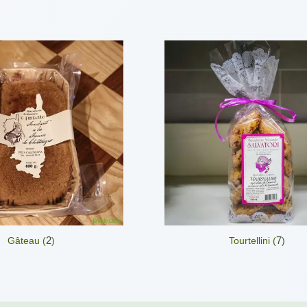
2
7
Gâteau (
)
Tourtellini (
)