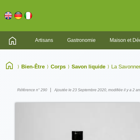
Artisans
Gastronomie
Maison et Dé
Bien-Être
Corps
Savon liquide
La Savonner
|
Référence n° 290
Ajoutée le 23 Septembre 2020, modifiée il y a 2 a