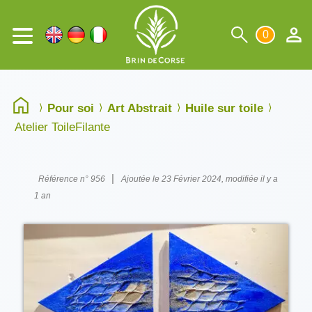
0
Pour soi
Art Abstrait
Huile sur toile
Atelier ToileFilante
|
Référence n° 956
Ajoutée le 23 Février 2024, modifiée il y a
1 an