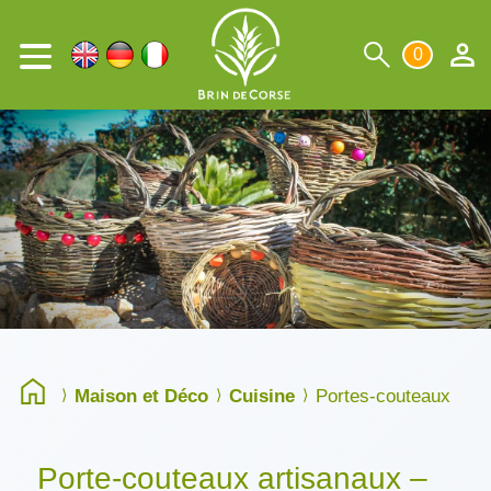
0
Maison et Déco
Cuisine
Portes-couteaux
Porte-couteaux artisanaux –